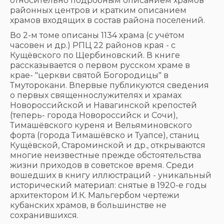
относительно подробным описанием храмов
районных центров и кратким описанием
храмов входящих в состав района поселений.
Во 2-м томе описаны 1134 храма (с учётом
часовен и др.) РПЦ 22 районов края - с
Кущёвского по Щербиновский. В книге
рассказывается о первом русском храме в
крае- "церкви святой Богородицы" в
Тмуторокани. Впервые публикуются сведения
о первых священнослужителях и храмах
Новороссийской и Навагинской крепостей
(теперь- города Новороссийск и Сочи),
Тимашёвского куреня и Вельяминовского
форта (города Тимашёвско и Туапсе), станиц
Кущёвской, Староминской и др., открываются
многие неизвестные прежде обстоятельства
жизни приходов в советское время. Среди
вошедших в книгу иллюстраций - уникальный
исторический материал: снятые в 1920-е годы
архитектором И.К. Мальгербом чертежи
кубанских храмов, в большинстве не
сохранившихся.