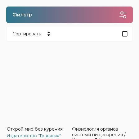
Фильтр
Сортировать
Цена - убывание
Цена - возрастание
Название - Я-А
Название - А-Я
Открой мир без курения!
Физиология органов
системы пищеварения /
Издательство "Традиция"