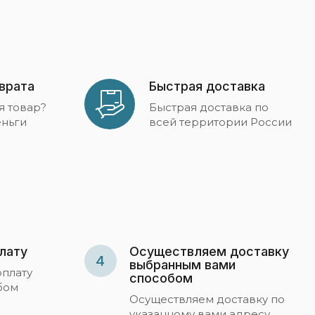
зврата
Быстрая доставка
я товар?
Быстрая доставка по
ньги
всей территории России
лату
Осуществляем доставку
4
выбранным вами
оплату
способом
бом
Осуществляем доставку по
указанному вами адресу