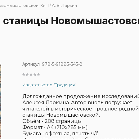
омышастовской. Кн. 1 / А. В. Ларкин
Литература прочих
ра о культуре и
издательств
станицы Новомышастовской
ях Кубани
КГИК
ура о спорте
авная
КУБГУ
ура
КубГАУ
ии
ура о медицине
КубГАУ (Учебная литература)
ская литература
Артикул:
978-5-91883-543-2
КубГАУ (Художественная литератур
 войне
Издательство "Традиция"
Литература кубанских
авторов
Долгожданное продолжение исследовани
Мультимедийное
Алексея Ларкина. Автор вновь погружает
оборудование
читателей в историческое прошлое родной
станицы Новомышастовской.
Укрупнённый шрифт
Объём - 208 страницы
Уценённые книги
Формат - А4 (210х285 мм)
Бумага - офсетная, печать ч/б