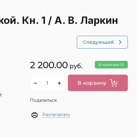
. Кн. 1 / А. В. Ларкин
Следующий
2 200.00
В наличии
10
руб.
а)
Топ книг
В корзину
Новая подборка книг для детей и взрослых
со скидкой!
й
Поделиться
Распечатать