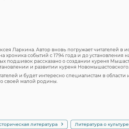
ея Ларкина. Автор вновь погружает читателей в 
 хроника событий с 1794 года и до установления на
ых подшивок рассказано о создании куреня Мышаст
становлении и развитии куреня Новомышастовского
телей и будет интересно специалистам в области и
го своей малой родины.
сторическая литература
Литература о культур