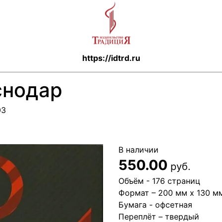
https://idtrd.ru
снодар
03
В наличии
550.00
руб.
Объём - 176 страниц
Формат – 200 мм х 130 м
Бумага - офсетная
Переплёт – твердый